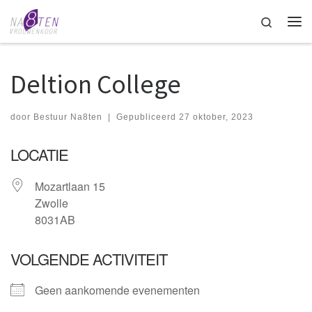
Ga naar inhoud
Search
Me
Deltion College
door
Bestuur Na8ten
|
Gepubliceerd
27 oktober, 2023
LOCATIE
Mozartlaan 15
Zwolle
8031AB
VOLGENDE ACTIVITEIT
Geen aankomende evenementen