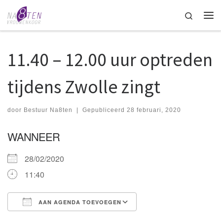
Ga naar inhoud
Search
Me
11.40 – 12.00 uur optreden
tijdens Zwolle zingt
door
Bestuur Na8ten
|
Gepubliceerd
28 februari, 2020
WANNEER
28/02/2020
11:40
AAN AGENDA TOEVOEGEN
Download ICS
Google Calendar